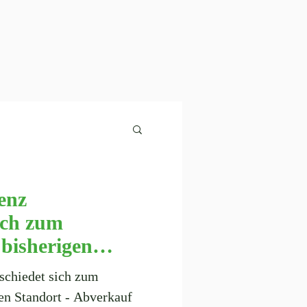
enz
ich zum
bisherigen
erkauf von
schiedet sich zum
bis zu 50%
en Standort - Abverkauf