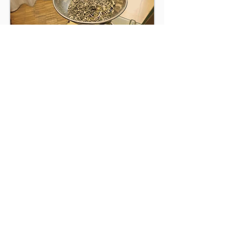
ohne Aroma oder aromatisiert,
als loser Tee oder im Aufgussbeutel
...
lesen Sie mehr... >>
Rooibostee